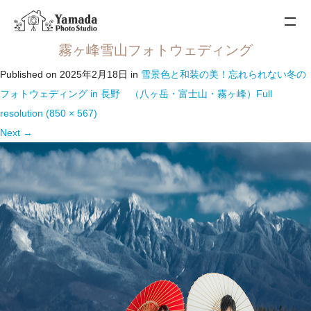
霧ヶ峰雪山フォトウェディング
Published on
2025年2月18日
in
雪景色と和装の美！忘れられない冬の
フォトウェディング in 長野 （八ヶ岳・富士山・霧ヶ峰）
Full
resolution (850 × 567)
Next
→