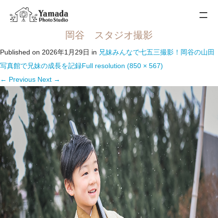
岡谷 スタジオ撮影
Published on
2026年1月29日
in
兄妹みんなで七五三撮影！岡谷の山田
写真館で兄妹の成長を記録
Full resolution (850 × 567)
←
Previous
Next
→