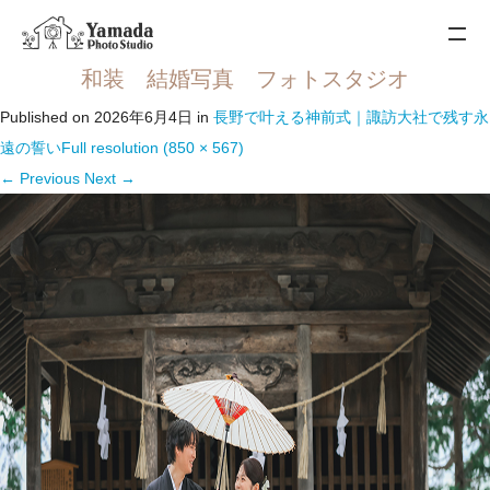
和装 結婚写真 フォトスタジオ
Published on
2026年6月4日
in
長野で叶える神前式｜諏訪大社で残す永
遠の誓い
Full resolution (850 × 567)
←
Previous
Next
→