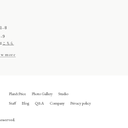
-8
-9
は
こちら
ew more
Plan&Price
Photo Gallery
Studio
Staff
Blog
Q&A
Company
Privacy policy
Reserved.