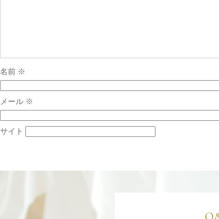
名前
※
メール
※
サイト
Q