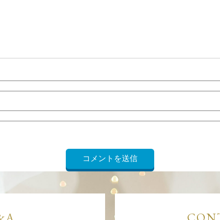
&A
CON