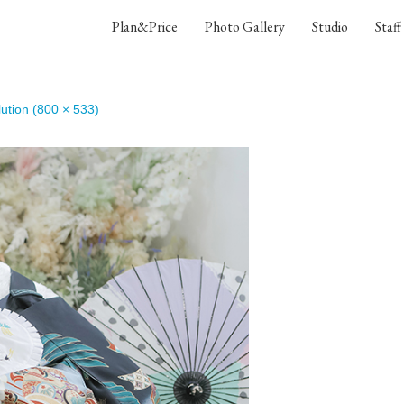
Plan&Price
Photo Gallery
Studio
Staff
lution (800 × 533)