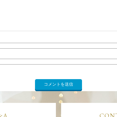
&A
CON