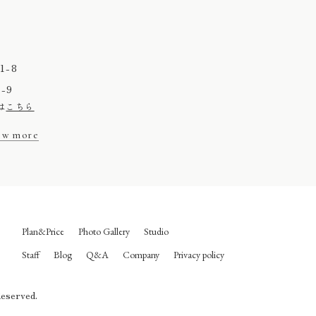
-8
-9
は
こちら
ew more
Plan&Price
Photo Gallery
Studio
Staff
Blog
Q&A
Company
Privacy policy
Reserved.