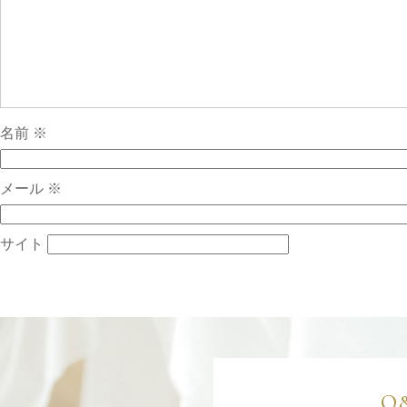
名前
※
メール
※
サイト
Q