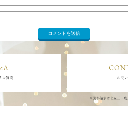
&A
CON
るご質問
お問い
※資料請求は七五三・成