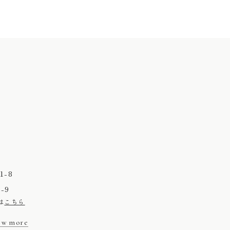
-8
-9
は
こちら
ew more