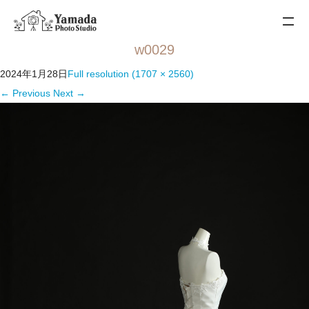
w0029
2024年1月28日
Full resolution (1707 × 2560)
←
Previous
Next
→