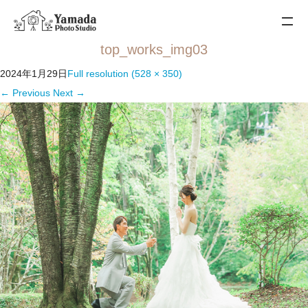
top_works_img03
2024年1月29日
Full resolution (528 × 350)
←
Previous
Next
→