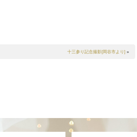
十三参り記念撮影[岡谷市より]
»