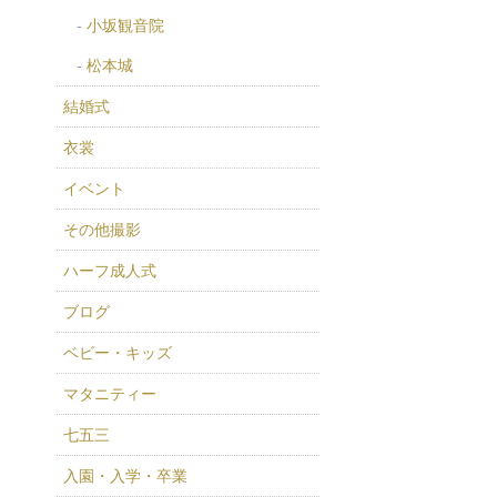
小坂観音院
松本城
結婚式
衣裳
イベント
その他撮影
ハーフ成人式
ブログ
ベビー・キッズ
マタニティー
七五三
入園・入学・卒業