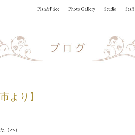
Plan&Price
Photo Gallery
Studio
Staff
谷市より】
た（><）