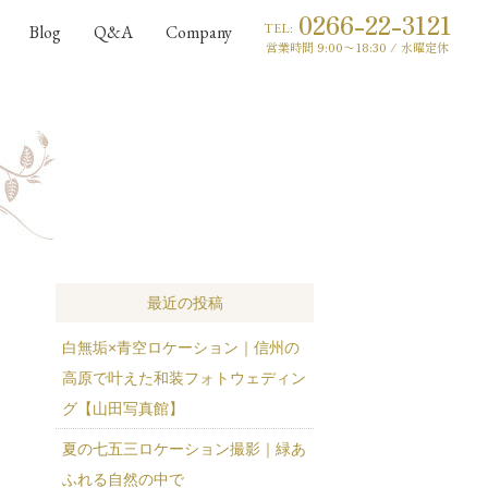
0266-22-3121
TEL:
Blog
Q&A
Company
営業時間 9:00〜18:30 / 水曜定休
ブログ
最近の投稿
白無垢×青空ロケーション｜信州の
高原で叶えた和装フォトウェディン
グ【山田写真館】
夏の七五三ロケーション撮影｜緑あ
ふれる自然の中で