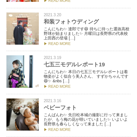
▶ READ MORE
2021.3.20
和装フォトウディング
こんにちわ✨ 達郎です😄 待ちに待った選抜高校
野球が始まりました✨ 月曜日は長野県の代表校
上田西の登場 […]
▶ READ MORE
2021.3.19
七五三モデルレポート19
こんにちわ✨ 本日の七五三モデルレポートは着
物姿がよく似合う美人さん、 すずかちゃんです
😄✨ &nbs […]
▶ READ MORE
2021.3.16
ベビーフォト
こんばんわ✨ 先日松本城の撮影に行って来まし
たが、もう梅の花が咲いていました✨ いよいよ
長野県も春らしくなって来ました […]
▶ READ MORE