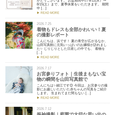
がとうございます。 お盆期間中の 8/12(水）〜
8/15(土）まで、夏季休業をいただきます。 期間
中 […]
▶ READ MORE
2026.7.25
着物もドレスも全部かわいい！夏
の撮影レポート
こんにちは、浜です！ 夏の青空が広がるなか、
山田写真館に元気いっぱいのお嬢様が訪れまし
た✨ じりじりとした日差しの中でも、 着物を
[…]
▶ READ MORE
2026.7.17
お宮参りフォト｜生後まもない宝
物の瞬間を山田写真館で
こんにちは✨細江です😊 今回は、お宮参りの撮
影にお越しいただいた赤ちゃんの写真をご紹介
します。 生まれてまだ間もない […]
▶ READ MORE
2026.7.12
振袖撮影｜庭園で大切な思い出の