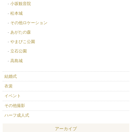
小坂観音院
松本城
その他ロケーション
あがたの森
やまびこ公園
立石公園
高島城
結婚式
衣裳
イベント
その他撮影
ハーフ成人式
アーカイブ