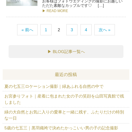
お客様はフォトウエディングの撮影にお越しい
ただた素敵なカップルです♡ […]
▶ READ MORE
« 前へ
1
2
3
4
次へ »
▶
BLOG記事一覧へ
最近の投稿
夏の七五三ロケーション撮影｜緑あふれる自然の中で
お宮参りフォト｜産着に包まれた女の子の笑顔を山田写真館で残
しました
緑の大自然とお気に入りの愛車と一緒に残す、ふたりだけの特別
な一日
5歳の七五三｜黒羽織袴で決めたかっこいい男の子の記念撮影