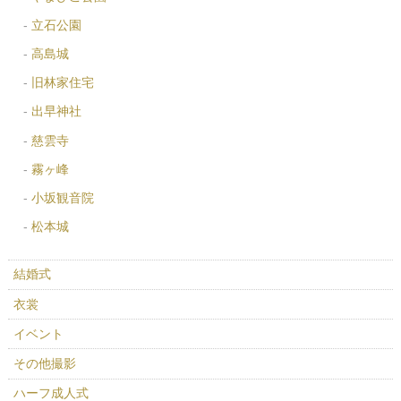
立石公園
高島城
旧林家住宅
出早神社
慈雲寺
霧ヶ峰
小坂観音院
松本城
結婚式
衣裳
イベント
その他撮影
ハーフ成人式