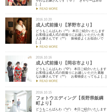
ゃれなお嬢さんです（^o^） きゃりーぱみゅ
[…]
▶ READ MORE
2016.10.20
成人式前撮り【茅野市より】
どうもこんばんわ（^^） 本日ご紹介いたします
お客様は成人式の前撮りにお越しいただいた美
人お嬢さんです（^^） 振袖姿よくお似合いで
[…]
▶ READ MORE
2016.10.16
成人式前撮り【岡谷市より】
どうもこんばんわ（^0^） 本日ご紹介いたします
お客様は成人式の前撮りにお越しいただた素敵
なお嬢さんです（^^） お着物姿とってもよ […]
▶ READ MORE
2016.10.15
フォトウエディング【長野県飯綱
町より】
どうもこんばんわ（^o^） 本日ご紹介いたします