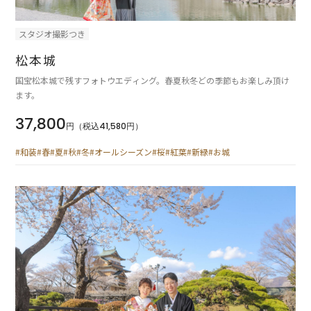
スタジオ撮影つき
松本城
国宝松本城で残すフォトウエディング。春夏秋冬どの季節もお楽しみ頂け
ます。
37,800
円（税込41,580円）
#和装
#春
#夏
#秋
#冬
#オールシーズン
#桜
#紅葉
#新緑
#お城