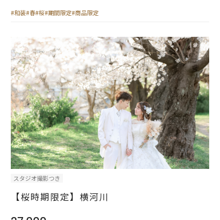
#和装
#春
#桜
#期間限定
#商品限定
スタジオ撮影つき
【桜時期限定】横河川