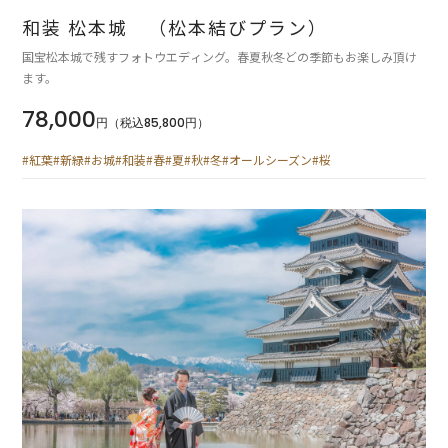
和装 松本城 （松本結びプラン）
国宝松本城で残すフォトウエディング。春夏秋冬どの季節もお楽しみ頂け
ます。
78,000
円（税込85,800円）
#紅葉
#新緑
#お城
#和装
#春
#夏
#秋
#冬
#オールシーズン
#桜