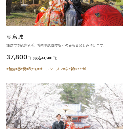
高島城
諏訪市の観光名所。桜を始め四季折々の花もお楽しみ頂けます。
37,800
円（税込41,580円）
#和装
#春
#夏
#秋
#冬
#オールシーズン
#桜
#新緑
#お城