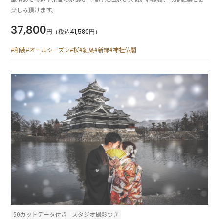
楽しみ頂けます。
37,800
円（税込41,580円）
#和装
#オールシーズン
#桜
#紅葉
#新緑
#神社仏閣
50カットデータ付き
スタジオ撮影つき