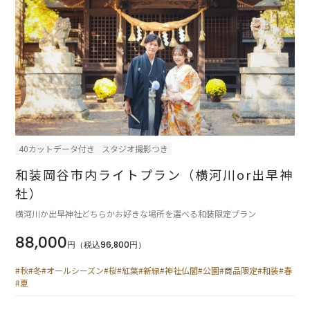
40カットデータ付き
スタジオ撮影つき
和装岡谷市内ライトプラン（横河川or出早神
社）
横河川か出早神社どちらかお好きな場所を選べる和装限定プラン
88,000
円（税込96,800円）
#秋
#冬
#オールシーズン
#桜
#紅葉
#新緑
#神社仏閣
#公園
#商品限定
#和装
#春
#夏