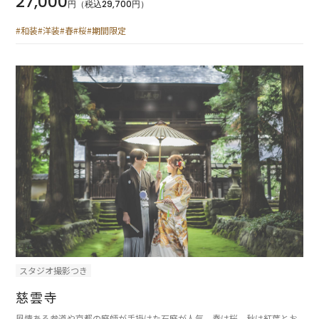
27,000
円（税込29,700円）
#和装
#洋装
#春
#桜
#期間限定
スタジオ撮影つき
慈雲寺
風情ある参道や京都の庭師が手掛けた石庭が人気。春は桜、秋は紅葉とお