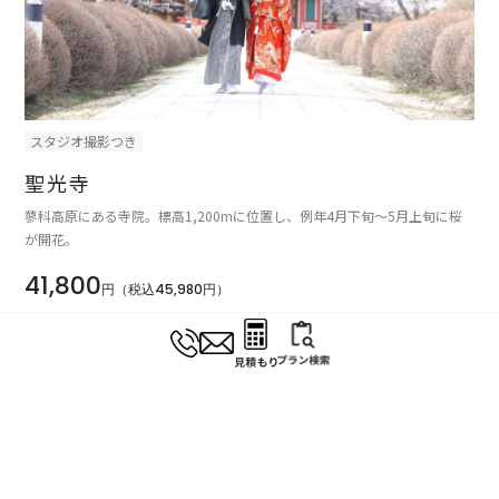
スタジオ撮影つき
聖光寺
蓼科高原にある寺院。標高1,200mに位置し、例年4月下旬〜5月上旬に桜
が開花。
41,800
円（税込45,980円）
#和装
#春
#オールシーズン
#桜
#神社仏閣
KEYWORDS