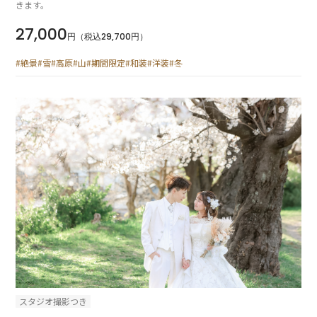
きます。
27,000
円（税込29,700円）
#絶景
#雪
#高原
#山
#期間限定
#和装
#洋装
#冬
スタジオ撮影つき