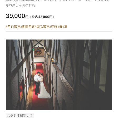
もお楽しみ頂けます。
39,000
円（税込42,900円）
#平日限定
#期間限定
#商品限定
#洋装
#春
#夏
スタジオ撮影つき