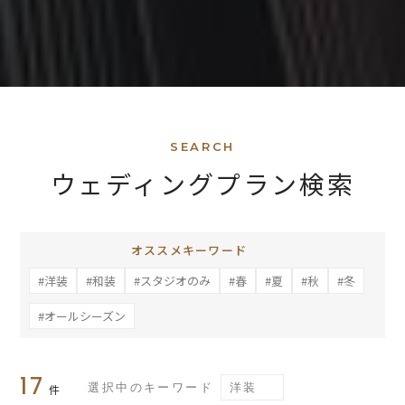
SEARCH
ウェディングプラン検索
オススメキーワード
#洋装
#和装
#スタジオのみ
#春
#夏
#秋
#冬
#オールシーズン
17
選択中のキーワード
洋装
件