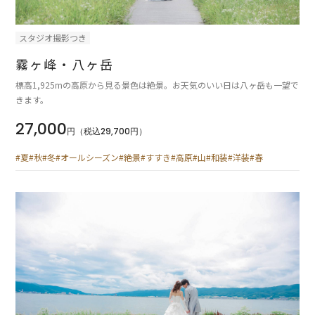
スタジオ撮影つき
霧ヶ峰・八ヶ岳
標高1,925mの高原から見る景色は絶景。お天気のいい日は八ヶ岳も一望で
きます。
27,000
円（税込29,700円）
#夏
#秋
#冬
#オールシーズン
#絶景
#すすき
#高原
#山
#和装
#洋装
#春