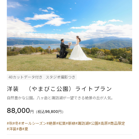
40カットデータ付き
スタジオ撮影つき
洋装 （やまびこ公園）ライトプラン
自然豊かな公園。八ヶ岳と諏訪湖が一望できる絶景の丘が人気。
88,000
円（税込96,800円）
#秋
#冬
#オールシーズン
#絶景
#紅葉
#新緑
#諏訪湖
#公園
#高原
#商品限定
#洋装
#春
#夏