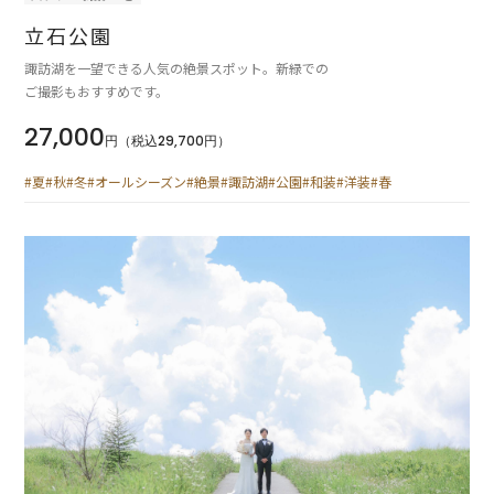
立石公園
諏訪湖を一望できる人気の絶景スポット。新緑での
ご撮影もおすすめです。
27,000
円（税込29,700円）
#夏
#秋
#冬
#オールシーズン
#絶景
#諏訪湖
#公園
#和装
#洋装
#春