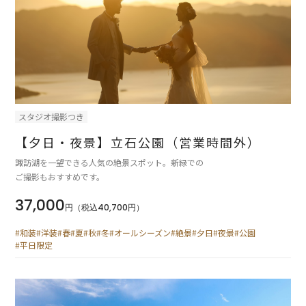
スタジオ撮影つき
【夕日・夜景】立石公園（営業時間外）
諏訪湖を一望できる人気の絶景スポット。新緑での
ご撮影もおすすめです。
37,000
円（税込40,700円）
#和装
#洋装
#春
#夏
#秋
#冬
#オールシーズン
#絶景
#夕日
#夜景
#公園
#平日限定