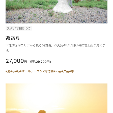
スタジオ撮影つき
諏訪湖
下諏訪赤砂エリアから見る諏訪湖。お天気のいい日は稀に富士山が見えま
す。
27,000
円（税込29,700円）
#夏
#秋
#冬
#オールシーズン
#諏訪湖
#和装
#洋装
#春