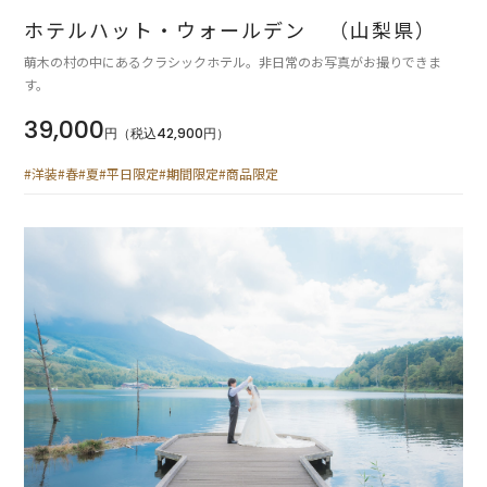
ホテルハット・ウォールデン （山梨県）
萌木の村の中にあるクラシックホテル。非日常のお写真がお撮りできま
す。
39,000
円（税込42,900円）
#洋装
#春
#夏
#平日限定
#期間限定
#商品限定