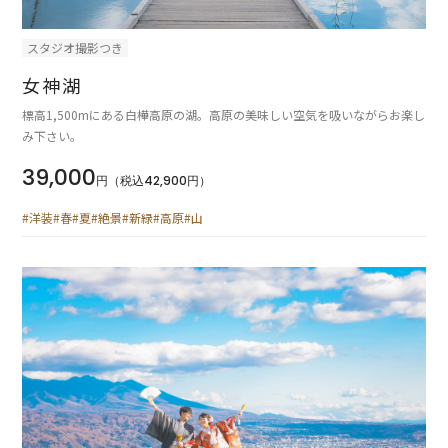
スタジオ撮影つき
女神湖
標高1,500mにある白樺高原の湖。高原の美味しい空気を吸いながらお楽し
み下さい。
39,000
円（税込42,900円）
#洋装
#春
#夏
#絶景
#新緑
#高原
#山