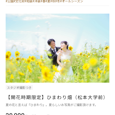
#公園
#文化財
#和装
#洋装
#春
#夏
#秋
#冬
#オールシーズン
スタジオ撮影つき
【開花時期限定】ひまわり畑（松本大学前）
夏の花と言えば『ひまわり』。夏らしいお写真がご撮影頂けます。