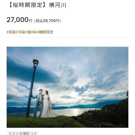
【桜時期限定】横河川
27,000
円（税込29,700円）
#和装
#洋装
#春
#桜
#期間限定
スタジオ撮影つき