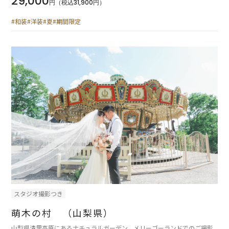
29,000
円（税込31,900円）
#和装
#洋装
#夏
#期間限定
スタジオ撮影つき
萌木の村 （山梨県）
山梨県清里高原にあるナチュラルガーデン。メリーゴーランドでのご撮影