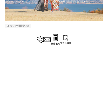
スタジオ撮影つき
やまびこ公園
諏訪湖と八ヶ岳が見える絶景の丘がある公園。新緑や紅葉もお楽しみ頂け
ます。
27,000
円（税込29,700円）
#絶景
#紅葉
#新緑
#すすき
#諏訪湖
#公園
#高原
#和装
#洋装
#春
#夏
#秋
#冬
#オールシーズン